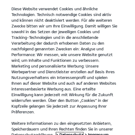
Diese Website verwendet Cookies und ähnliche
open
Technologien. Technisch notwendige Cookies sind aktiv
menu
und können nicht deaktiviert werden. Für alle weiteren
KONTAKT
Zwecke bitten wir um Ihre Einwilligung. Damit willigen Sie
sowohl in das Setzen der jeweiligen Cookies und
Tracking-Technologien und in die anschließende
Technische Daten
Probefahrt
Verarbeitung der dadurch erhobenen Daten zu den
nachfolgend genannten Zwecken ein: Analyse und
...
...
TECHNISCHE DATEN
Konfigurator
Performance: Wir messen, wie unsere Website genutzt
wird, um Inhalte und Funktionen zu verbessern.
Marketing und personalisierte Werbung: Unsere
Werbepartner und Dienstleister erstellen auf Basis Ihres
Der Kia Stonic - Technische Daten
Nutzungsverhaltens ein Interessenprofil und spielen
Ihnen auf dieser Website und auch auf anderen Websites
(115 PS): Kraftstoffverbrauch kombiniert
interessenbasierte Werbung aus. Eine erteilte
Kia Stonic 1.0 T-GDI 48V MT 84,6 kW
5,7 l/100 km. CO₂-Emissionen kombiniert 129 g/km. CO₂-Klasse D.
Einwilligung kann jederzeit mit Wirkung für die Zukunft
widerrufen werden. Über den Button „Cookies“ in der
(Benzin/Manuell); 84.6 kW (115 PS):
Kia Stonic 1.0 T-GDI 48V GT-Line
Kopfzeile gelangen Sie jederzeit zur Anpassung Ihrer
Kraftstoffverbrauch kombiniert 5,7 l/100 km; CO₂-Emissionen kombiniert
128 g/km. CO₂-Klasse D.
Präferenzen.
Weitere Informationen zu den eingesetzten Anbietern,
Speicherdauern und Ihren Rechten finden Sie in unserer
Datenschutzerklärung.
> Datenschutz
> Impressum