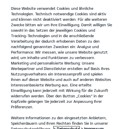
Diese Website verwendet Cookies und ähnliche
open
Technologien. Technisch notwendige Cookies sind aktiv
menu
und können nicht deaktiviert werden. Für alle weiteren
KONTAKT
Zwecke bitten wir um Ihre Einwilligung. Damit willigen Sie
sowohl in das Setzen der jeweiligen Cookies und
Tracking-Technologien und in die anschließende
RECHTLICHE HINWEISE
Verarbeitung der dadurch erhobenen Daten zu den
nachfolgend genannten Zwecken ein: Analyse und
Performance: Wir messen, wie unsere Website genutzt
RECHTLICHE HINWEISE
wird, um Inhalte und Funktionen zu verbessern.
Marketing und personalisierte Werbung: Unsere
Haftung für Inhalte und Links
Werbepartner und Dienstleister erstellen auf Basis Ihres
Die Inhalte unserer Internetpräsenz wurden von uns mit
Nutzungsverhaltens ein Interessenprofil und spielen
größtmöglicher Sorgfalt erstellt. Wir bitten dennoch um Ihr
Ihnen auf dieser Website und auch auf anderen Websites
Verständnis, dass wir für deren Richtigkeit, Vollständigkeit und
interessenbasierte Werbung aus. Eine erteilte
Aktualität keine Gewähr übernehmen können.
Einwilligung kann jederzeit mit Wirkung für die Zukunft
Für eigene Inhalte dieser Internetpräsenz sind wir als Diensteanbieter
widerrufen werden. Über den Button „Cookies“ in der
nach den allgemeinen Gesetzen verantwortlich (§ 7 Abs.1 TMG). Wir
Kopfzeile gelangen Sie jederzeit zur Anpassung Ihrer
sind jedoch nicht verpflichtet, übermittelte oder gespeicherte fremde
Präferenzen.
Informationen zu überwachen oder nach Umständen zu forschen, die
auf eine rechtswidrige Tätigkeit hinweisen. Verpflichtungen zur
Weitere Informationen zu den eingesetzten Anbietern,
Entfernung oder Sperrung der Nutzung von Informationen nach den
Speicherdauern und Ihren Rechten finden Sie in unserer
allgemeinen Gesetzen bleiben hiervon unberührt (§§ 8-10 TMG). Eine
Datenschutzerklärung.
> Datenschutz
> Impressum